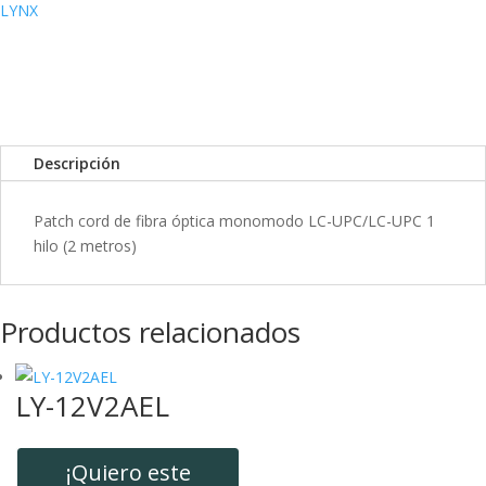
k
I
r
LYNX
n
t
i
r
Descripción
Patch cord de fibra óptica monomodo LC-UPC/LC-UPC 1
hilo (2 metros)
Productos relacionados
LY-12V2AEL
¡Quiero este