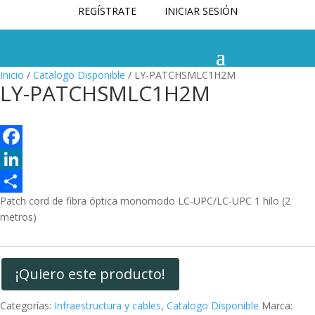
REGÍSTRATE
INICIAR SESIÓN
Inicio
/
Catalogo Disponible
/ LY-PATCHSMLC1H2M
LY-PATCHSMLC1H2M
F
a
L
Patch cord de fibra óptica monomodo LC-UPC/LC-UPC 1 hilo (2
c
i
C
metros)
e
n
o
b
k
m
o
e
p
¡Quiero este producto!
o
d
a
Categorías:
Infraestructura y cables
,
Catalogo Disponible
Marca: