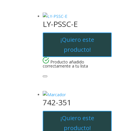
LY-PSSC-E
¡Quiero este
producto!
Producto añadido
correctamente a tu lista
742-351
¡Quiero este
producto!