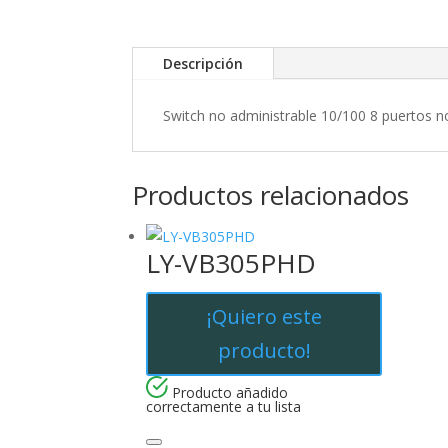
n
t
i
Descripción
r
Switch no administrable 10/100 8 puertos 
Productos relacionados
LY-VB305PHD
¡Quiero este
producto!
Producto añadido
correctamente a tu lista