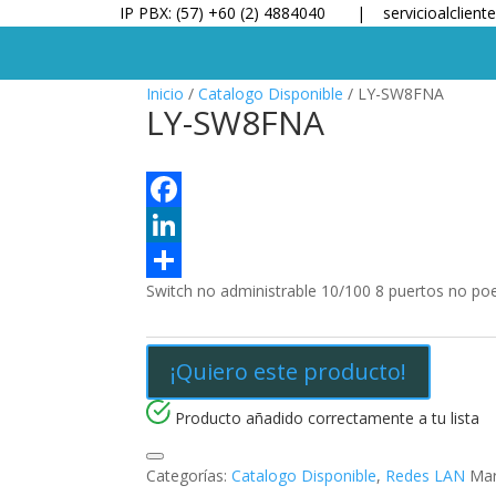
IP PBX: (57) +60 (2) 4884040 |
servicioalclien
Inicio
/
Catalogo Disponible
/ LY-SW8FNA
LY-SW8FNA
F
a
L
Switch no administrable 10/100 8 puertos no po
c
i
C
e
n
o
b
k
m
¡Quiero este producto!
o
e
p
Producto añadido correctamente a tu lista
o
d
a
k
I
r
Categorías:
Catalogo Disponible
,
Redes LAN
Mar