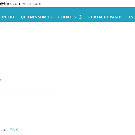
te@lincecomercial.com
INICIO
QUIÉNES SOMOS
CLIENTES
PORTAL DE PAGOS
EV
e
ca:
LYNX