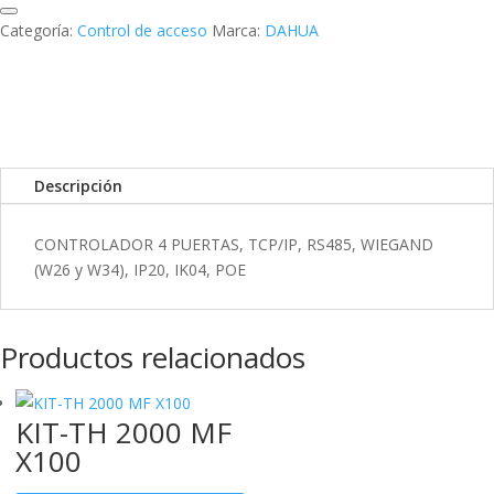
k
I
r
Categoría:
Control de acceso
Marca:
DAHUA
n
t
i
r
Descripción
CONTROLADOR 4 PUERTAS, TCP/IP, RS485, WIEGAND
(W26 y W34), IP20, IK04, POE
Productos relacionados
KIT-TH 2000 MF
X100