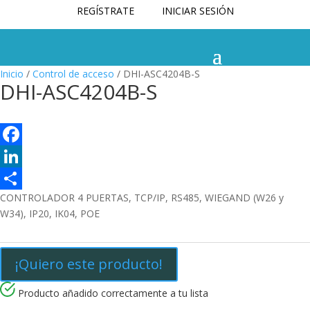
REGÍSTRATE
INICIAR SESIÓN
Inicio
/
Control de acceso
/ DHI-ASC4204B-S
DHI-ASC4204B-S
F
a
L
CONTROLADOR 4 PUERTAS, TCP/IP, RS485, WIEGAND (W26 y
c
i
C
W34), IP20, IK04, POE
e
n
o
b
k
m
¡Quiero este producto!
o
e
p
o
d
a
Producto añadido correctamente a tu lista