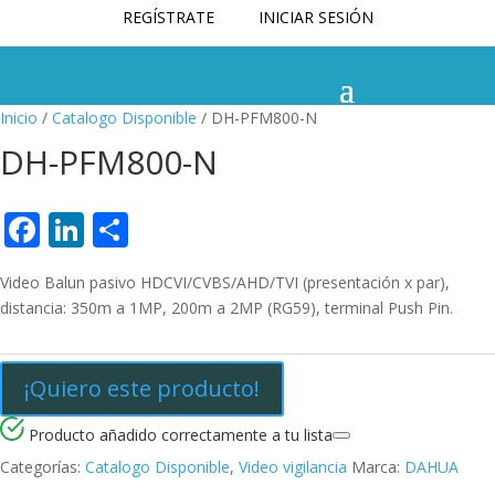
REGÍSTRATE
INICIAR SESIÓN
Inicio
/
Catalogo Disponible
/ DH-PFM800-N
DH-PFM800-N
F
Li
C
ac
n
o
Video Balun pasivo HDCVI/CVBS/AHD/TVI (presentación x par),
e
k
m
distancia: 350m a 1MP, 200m a 2MP (RG59), terminal Push Pin.
b
e
p
o
dI
ar
¡Quiero este producto!
o
n
ti
k
r
Producto añadido correctamente a tu lista
Categorías:
Catalogo Disponible
,
Video vigilancia
Marca:
DAHUA