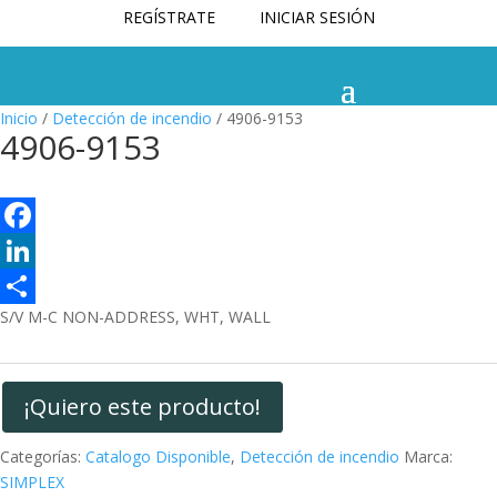
REGÍSTRATE
INICIAR SESIÓN
Inicio
/
Detección de incendio
/ 4906-9153
4906-9153
F
a
L
S/V M-C NON-ADDRESS, WHT, WALL
c
i
C
e
n
o
b
k
m
¡Quiero este producto!
o
e
p
Categorías:
Catalogo Disponible
,
Detección de incendio
Marca:
o
d
a
SIMPLEX