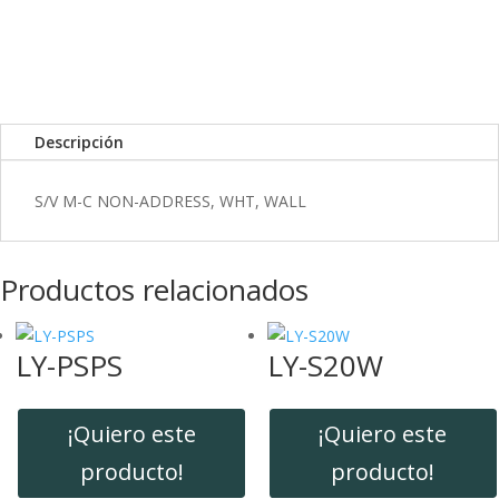
k
I
r
n
t
i
r
Descripción
S/V M-C NON-ADDRESS, WHT, WALL
Productos relacionados
LY-PSPS
LY-S20W
¡Quiero este
¡Quiero este
producto!
producto!