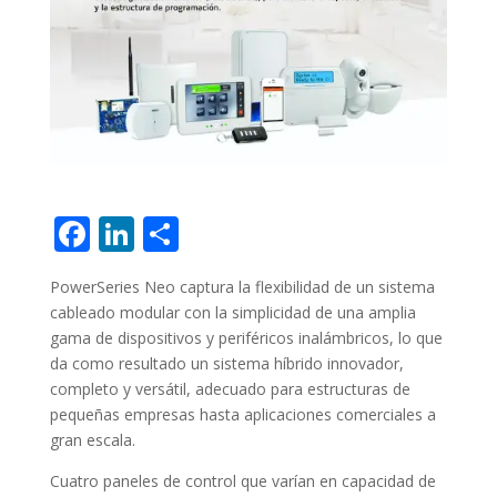
F
Li
C
ac
n
o
PowerSeries Neo captura la flexibilidad de un sistema
e
k
m
cableado modular con la simplicidad de una amplia
b
e
p
gama de dispositivos y periféricos inalámbricos, lo que
o
dI
ar
da como resultado un sistema híbrido innovador,
completo y versátil, adecuado para estructuras de
o
n
ti
pequeñas empresas hasta aplicaciones comerciales a
k
r
gran escala.
Cuatro paneles de control que varían en capacidad de