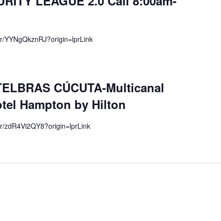
ITY LEAGUE 2.0 Cali 8:00am-
om/r/YYNgQkznRJ?origin=lprLink
TELBRAS CÚCUTA-Multicanal
tel Hampton by Hilton
om/r/zdR4Vi2QY8?origin=lprLink