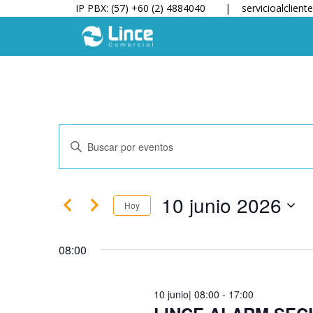
IP PBX: (57) +60 (2) 4884040 |
servicioalclien
Navegación
Introduce
de
la
búsqueda
palabra
y
clave.
10 junio 2026
vistas
Busca
Hoy
de
Eventos
Selecciona
Eventos
para
la
08:00
la
fecha.
palabra
clave.
10 junio| 08:00
-
17:00