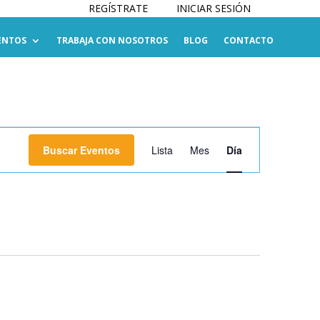
REGÍSTRATE
INICIAR SESIÓN
ENTOS
TRABAJA CON NOSOTROS
BLOG
CONTACTO
Navegación
de
Buscar Eventos
Lista
Mes
Día
vistas
de
Evento