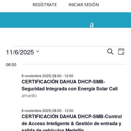
REGÍSTRATE
INICIAR SESIÓN
Navega
Na
11/6/2025
Buscar
Día
de
de
Selecciona
vis
búsqu
08:00
la
de
y
fecha.
Eve
6 noviembre 2025| 08:00
-
12:00
vistas
CERTIFICACIÓN DAHUA DHCP-SMB-
de
Seguridad Integrada con Energía Solar Cali
Evento
amarillo
6 noviembre 2025| 08:00
-
12:00
CERTIFICACIÓN DAHUA DHCP-SMB-Control
de Acceso Inteligente & Gestión de entrada y
salida de vehículos Medellín