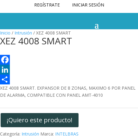
REGÍSTRATE
INICIAR SESIÓN
Inicio
/
Intrusión
/ XEZ 4008 SMART
XEZ 4008 SMART
F
a
L
XEZ 4008 SMART. EXPANSOR DE 8 ZONAS, MAXIMO 6 POR PANEL
c
i
C
DE ALARMA, COMPATIBLE CON PANEL AMT-4010
e
n
o
b
k
m
o
e
p
¡Quiero este producto!
o
d
a
Categoría:
Intrusión
Marca:
INTELBRAS