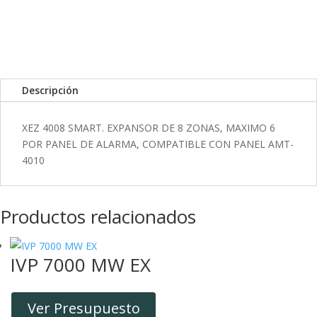
k
I
r
n
t
i
r
Descripción
XEZ 4008 SMART. EXPANSOR DE 8 ZONAS, MAXIMO 6
POR PANEL DE ALARMA, COMPATIBLE CON PANEL AMT-
4010
Productos relacionados
IVP 7000 MW EX
Ver Presupuesto