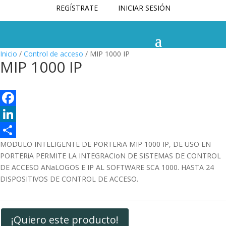
REGÍSTRATE
INICIAR SESIÓN
Inicio
/
Control de acceso
/ MIP 1000 IP
MIP 1000 IP
F
a
L
MODULO INTELIGENTE DE PORTERiA MIP 1000 IP, DE USO EN
c
i
C
PORTERiA PERMITE LA INTEGRACIoN DE SISTEMAS DE CONTROL
e
n
o
DE ACCESO ANaLOGOS E IP AL SOFTWARE SCA 1000. HASTA 24
b
k
m
DISPOSITIVOS DE CONTROL DE ACCESO.
o
e
p
o
d
a
¡Quiero este producto!