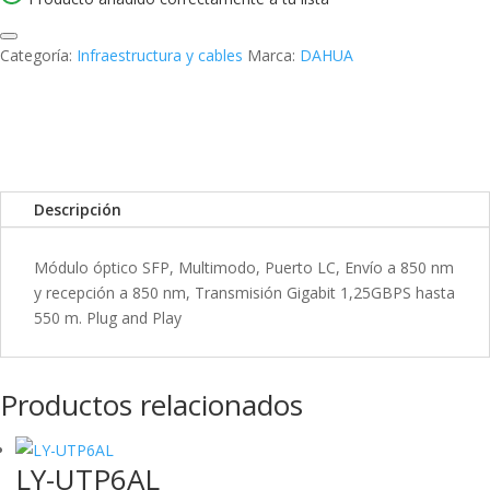
k
I
r
n
t
Categoría:
Infraestructura y cables
Marca:
DAHUA
i
r
Descripción
Módulo óptico SFP, Multimodo, Puerto LC, Envío a 850 nm
y recepción a 850 nm, Transmisión Gigabit 1,25GBPS hasta
550 m. Plug and Play
Productos relacionados
LY-UTP6AL