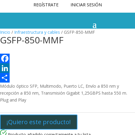
REGÍSTRATE
INICIAR SESIÓN
Inicio
/
Infraestructura y cables
/ GSFP-850-MMF
GSFP-850-MMF
F
a
L
Módulo óptico SFP, Multimodo, Puerto LC, Envío a 850 nm y
c
i
C
recepción a 850 nm, Transmisión Gigabit 1,25GBPS hasta 550 m.
e
n
o
Plug and Play
b
k
m
o
e
p
¡Quiero este producto!
o
d
a
Producto añadido correctamente a tu lista