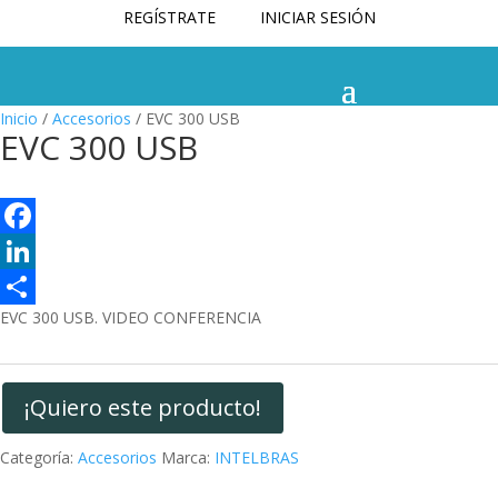
REGÍSTRATE
INICIAR SESIÓN
Inicio
/
Accesorios
/ EVC 300 USB
EVC 300 USB
F
a
L
EVC 300 USB. VIDEO CONFERENCIA
c
i
C
e
n
o
b
k
m
¡Quiero este producto!
o
e
p
Categoría:
Accesorios
Marca:
INTELBRAS
o
d
a