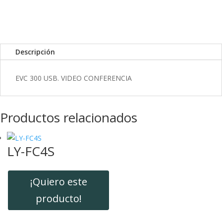
k
I
r
n
t
i
r
Descripción
EVC 300 USB. VIDEO CONFERENCIA
Productos relacionados
LY-FC4S
¡Quiero este
producto!