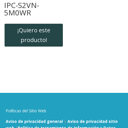
IPC-S2VN-
5M0WR
¡Quiero este
producto!
Políticas del Sitio Web
Aviso de privacidad general
|
Aviso de privacidad sitio
web
|
Política de tratamiento de Información y Datos