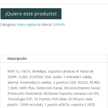
k
I
r
n
t
¡Quiero este producto!
i
r
Categoría:
Video vigilancia
Marca:
DAHUA
Descripción
NVR 1U, 16CH, 384Mbps, soporta cámaras IP hasta de
32MP, H.265, (1)HDMI, VGA, audio: 1 entrada/1 salida,
alarma: 4 entradas/2 salidas, 2 puertos USB, RS232, RS485,
1 RJ45, SMD Plus, Detección Facial, Reconocimiento Facial,
Protección Perimetral, WizSense Soporta camaras con IVS,
Tecnología P2P, 16 Puertos PoE (Max 25.5W por cada
puerto. 130W en total), 1 puerto eSATA, soporta 2 HDD