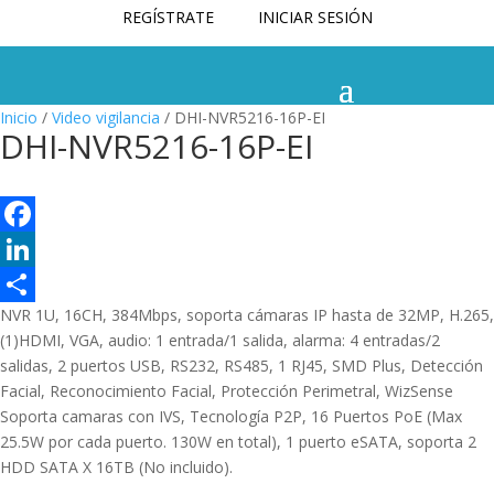
REGÍSTRATE
INICIAR SESIÓN
Inicio
/
Video vigilancia
/ DHI-NVR5216-16P-EI
DHI-NVR5216-16P-EI
F
a
L
NVR 1U, 16CH, 384Mbps, soporta cámaras IP hasta de 32MP, H.265,
c
i
C
(1)HDMI, VGA, audio: 1 entrada/1 salida, alarma: 4 entradas/2
e
n
o
salidas, 2 puertos USB, RS232, RS485, 1 RJ45, SMD Plus, Detección
b
k
m
Facial, Reconocimiento Facial, Protección Perimetral, WizSense
Soporta camaras con IVS, Tecnología P2P, 16 Puertos PoE (Max
o
e
p
25.5W por cada puerto. 130W en total), 1 puerto eSATA, soporta 2
o
d
a
HDD SATA X 16TB (No incluido).