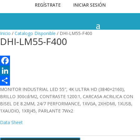
REGÍSTRATE
INICIAR SESIÓN
Inicio
/
Catalogo Disponible
/ DHI-LM55-F400
DHI-LM55-F400
F
a
L
MONITOR INDUSTRIAL LED 55″, 4K ULTRA HD (3840×2160),
c
i
C
BRILLO 300cd/M2, CONTRASTE 1200:1, CARCASA ACRiLICA CON
e
n
o
BISEL DE 8.2MM, 24/7 PERFORMANCE, 1XVGA, 2XHDMI, 1XUSB,
b
k
m
1XAUDIO, 1XRJ45, PARLANTE 7Wx2
o
e
p
Data Sheet
o
d
a