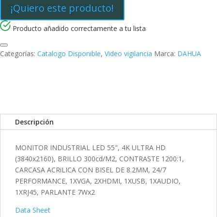
k
I
r
¡Quiero este producto!
n
t
Producto añadido correctamente a tu lista
i
r
Categorías:
Catalogo Disponible
,
Video vigilancia
Marca:
DAHUA
Descripción
MONITOR INDUSTRIAL LED 55", 4K ULTRA HD
(3840x2160), BRILLO 300cd/M2, CONTRASTE 1200:1,
CARCASA ACRiLICA CON BISEL DE 8.2MM, 24/7
PERFORMANCE, 1XVGA, 2XHDMI, 1XUSB, 1XAUDIO,
1XRJ45, PARLANTE 7Wx2
Data Sheet