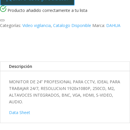
k
I
r
n
t
Producto añadido correctamente a tu lista
i
Categorías:
Video vigilancia
,
Catalogo Disponible
Marca:
DAHUA
r
Descripción
MONITOR DE 24” PROFESIONAL PARA CCTV, IDEAL PARA
TRABAJAR 24/7, RESOLUCIoN 1920x1080P, 250CD, M2,
ALTAVOCES INTEGRADOS, BNC, VGA, HDMI, S-VIDEO,
AUDIO.
Data Sheet