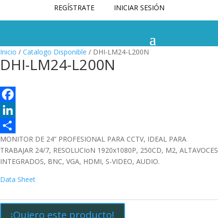
REGÍSTRATE
INICIAR SESIÓN
Inicio
/
Catalogo Disponible
/ DHI-LM24-L200N
DHI-LM24-L200N
F
a
L
MONITOR DE 24” PROFESIONAL PARA CCTV, IDEAL PARA
c
i
C
TRABAJAR 24/7, RESOLUCIoN 1920x1080P, 250CD, M2, ALTAVOCES
e
n
o
INTEGRADOS, BNC, VGA, HDMI, S-VIDEO, AUDIO.
b
k
m
Data Sheet
o
e
p
o
d
a
¡Quiero este producto!