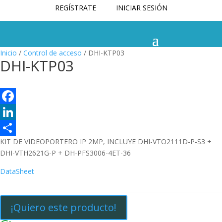
REGÍSTRATE
INICIAR SESIÓN
Inicio
/
Control de acceso
/ DHI-KTP03
DHI-KTP03
F
a
L
KIT DE VIDEOPORTERO IP 2MP, INCLUYE DHI-VTO2111D-P-S3 +
c
i
C
DHI-VTH2621G-P + DH-PFS3006-4ET-36
e
n
o
DataSheet
b
k
m
o
e
p
¡Quiero este producto!
o
d
a