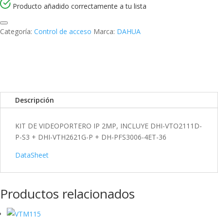
k
I
r
Producto añadido correctamente a tu lista
n
t
Categoría:
Control de acceso
Marca:
DAHUA
i
r
Descripción
KIT DE VIDEOPORTERO IP 2MP, INCLUYE DHI-VTO2111D-
P-S3 + DHI-VTH2621G-P + DH-PFS3006-4ET-36
DataSheet
Productos relacionados