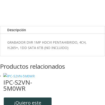
k
I
r
n
t
i
r
Descripción
GRABADOR DVR 1MP HDCVI PENTAHIBRIDO, 4CH,
H.265+, 1DD SATA 6TB (NO INCLUIDO)
Productos relacionados
IPC-S2VN-
5M0WR
¡Quiero este