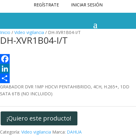
REGÍSTRATE
INICIAR SESIÓN
Inicio
/
Video vigilancia
/ DH-XVR1B04-I/T
DH-XVR1B04-I/T
F
a
L
GRABADOR DVR 1MP HDCVI PENTAHIBRIDO, 4CH, H.265+, 1DD
c
i
C
SATA 6TB (NO INCLUIDO)
e
n
o
b
k
m
o
e
p
¡Quiero este producto!
o
d
a
Categoría:
Video vigilancia
Marca:
DAHUA