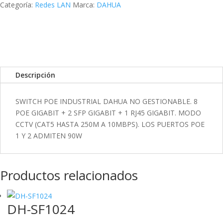
k
I
r
Categoría:
Redes LAN
Marca:
DAHUA
n
t
i
r
Descripción
SWITCH POE INDUSTRIAL DAHUA NO GESTIONABLE. 8
POE GIGABIT + 2 SFP GIGABIT + 1 RJ45 GIGABIT. MODO
CCTV (CAT5 HASTA 250M A 10MBPS). LOS PUERTOS POE
1 Y 2 ADMITEN 90W
Productos relacionados
DH-SF1024