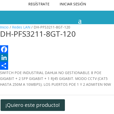
REGÍSTRATE
INICIAR SESIÓN
Inicio
/
Redes LAN
/ DH-PFS3211-8GT-120
DH-PFS3211-8GT-120
F
a
L
SWITCH POE INDUSTRIAL DAHUA NO GESTIONABLE. 8 POE
c
i
C
GIGABIT + 2 SFP GIGABIT + 1 RJ45 GIGABIT. MODO CCTV (CAT5
e
n
o
HASTA 250M A 10MBPS). LOS PUERTOS POE 1 Y 2 ADMITEN 90W
b
k
m
o
e
p
¡Quiero este producto!
o
d
a