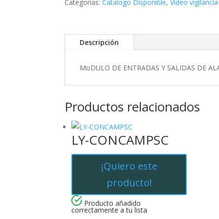
Categorías:
Catalogo Disponible
,
Video vigilancia
n
t
i
r
Descripción
MoDULO DE ENTRADAS Y SALIDAS DE ALA
Productos relacionados
LY-CONCAMPSC
¡Quiero este
producto!
Producto añadido
correctamente a tu lista