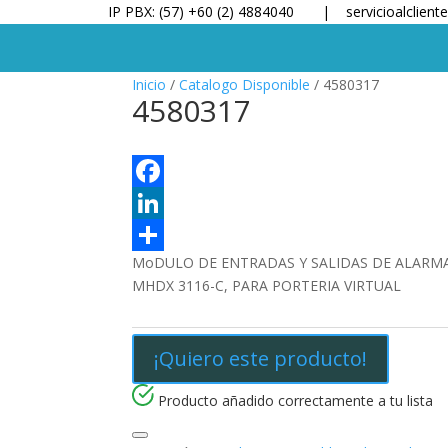
IP PBX: (57) +60 (2) 4884040 |
servicioalclien
Inicio
/
Catalogo Disponible
/ 4580317
4580317
F
a
L
MoDULO DE ENTRADAS Y SALIDAS DE ALARM
c
i
C
MHDX 3116-C, PARA PORTERIA VIRTUAL
e
n
o
b
k
m
¡Quiero este producto!
o
e
p
o
d
a
Producto añadido correctamente a tu lista
k
I
r