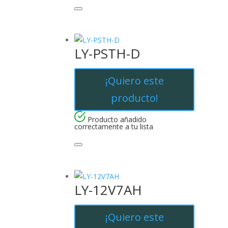
LY-PSTH-D
¡Quiero este
producto!
Producto añadido
correctamente a tu lista
LY-12V7AH
¡Quiero este