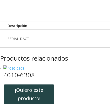
k
I
r
n
t
i
r
Descripción
SERIAL DACT
Productos relacionados
4010-6308
¡Quiero este
producto!