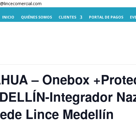
te@lincecomercial.com
INICIO
QUIÉNES SOMOS
CLIENTES
PORTAL DE PAGOS
EV
HUA – Onebox +Prote
EDELLÍN-Integrador Na
ede Lince Medellín