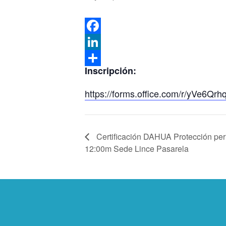
Facebook
LinkedIn
Inscripción:
Compartir
https://forms.office.com/r/yVe6Qrh
Certificación DAHUA Protección peri
12:00m Sede Lince Pasarela