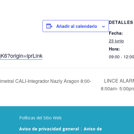
DETALLES
Añadir al calendario
Fecha:
23 junio
Hora:
qK6?origin=lprLink
09:00 - 12:0
LINCE ALARM
metral CALI-Integrador Nazly Aragon 8:00-
8:00am- 5:00p
Políticas del Sitio Web
Aviso de privacidad general
|
Aviso de