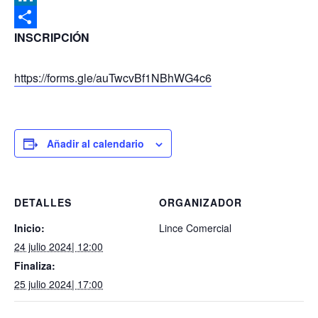
LinkedIn
INSCRIPCIÓN
Compartir
https://forms.gle/auTwcvBf1NBhWG4c6
Añadir al calendario
DETALLES
ORGANIZADOR
Inicio:
Lince Comercial
24 julio 2024| 12:00
Finaliza:
25 julio 2024| 17:00