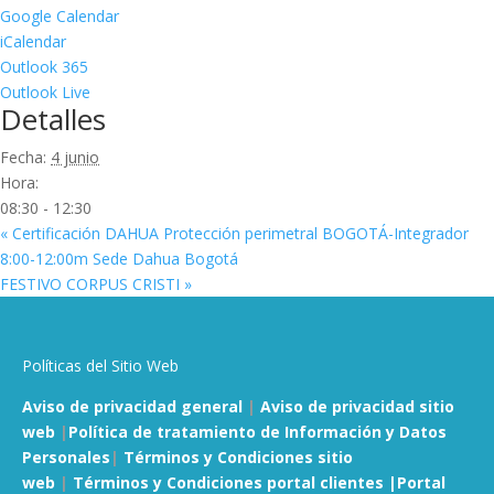
Google Calendar
iCalendar
Outlook 365
Outlook Live
Detalles
Fecha:
4 junio
Hora:
08:30 - 12:30
«
Certificación DAHUA Protección perimetral BOGOTÁ-Integrador
8:00-12:00m Sede Dahua Bogotá
FESTIVO CORPUS CRISTI
»
Políticas del Sitio Web
Aviso de privacidad general
|
Aviso de privacidad sitio
web
|
Política de tratamiento de Información y Datos
Personales
|
Términos y Condiciones sitio
web
|
Términos y Condiciones portal clientes |
Portal