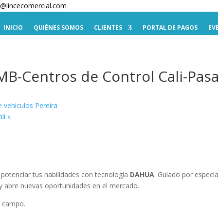
te@lincecomercial.com
INICIO
QUIÉNES SOMOS
CLIENTES
PORTAL DE PAGOS
EV
Centros de Control Cali-Pasa
vehículos Pereira
ali
»
potenciar tus habilidades con tecnología
DAHUA
. Guiado por especia
o y abre nuevas oportunidades en el mercado.
l campo.