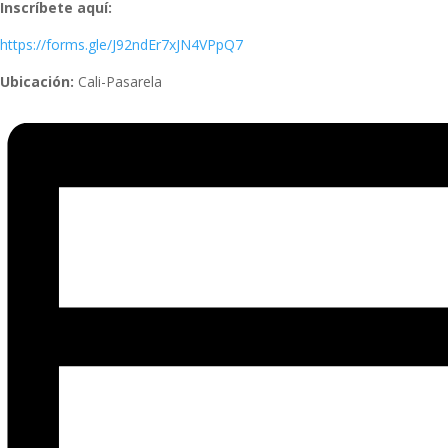
Inscríbete aquí:
https://forms.gle/J92ndEr7xJN4VPpQ7
Ubicación:
Cali-Pasarela