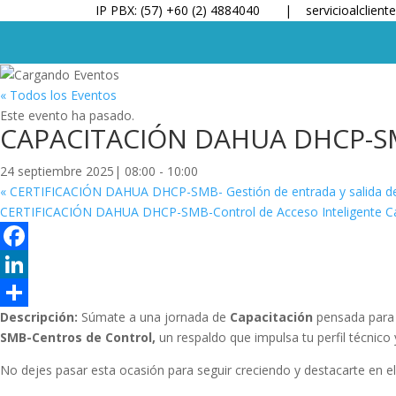
IP PBX: (57) +60 (2) 4884040 |
servicioalclien
« Todos los Eventos
Este evento ha pasado.
CAPACITACIÓN DAHUA DHCP-SMB-
24 septiembre 2025| 08:00
-
10:00
«
CERTIFICACIÓN DAHUA DHCP-SMB- Gestión de entrada y salida de 
CERTIFICACIÓN DAHUA DHCP-SMB-Control de Acceso Inteligente C
Facebook
LinkedIn
Descripción:
Súmate a una jornada de
Capacitación
pensada para 
Compartir
SMB-Centros de Control,
un respaldo que impulsa tu perfil técnic
No dejes pasar esta ocasión para seguir creciendo y destacarte en e