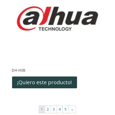
DH-H3B
¡Quiero este producto!
1
2
3
4
5
→