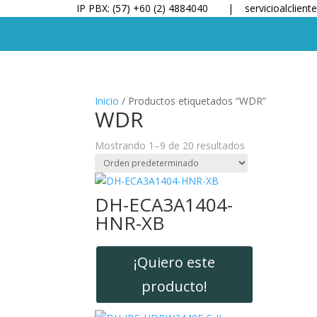
IP PBX: (57) +60 (2) 4884040 |
servicioalclien
Inicio
/ Productos etiquetados “WDR”
WDR
Mostrando 1–9 de 20 resultados
DH-ECA3A1404-
HNR-XB
¡Quiero este
producto!