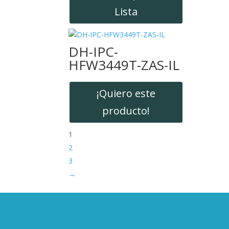
Lista
DH-IPC-
HFW3449T-ZAS-IL
¡Quiero este
producto!
1
2
3
→