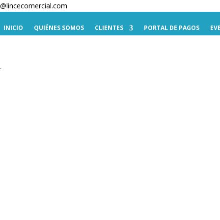
te@lincecomercial.com
INICIO
QUIÉNES SOMOS
CLIENTES
PORTAL DE PAGOS
EV
”