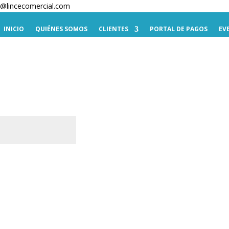
te@lincecomercial.com
INICIO
QUIÉNES SOMOS
CLIENTES
PORTAL DE PAGOS
EV
torio